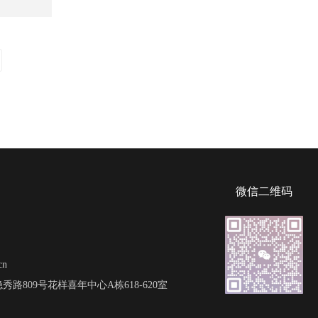
微信二维码
cn
路809号花样喜年中心A栋618-620室