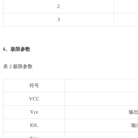
2
3
6、极限参数
表 2 极限参
数
符号
VCC
Vce
输
IOL
输