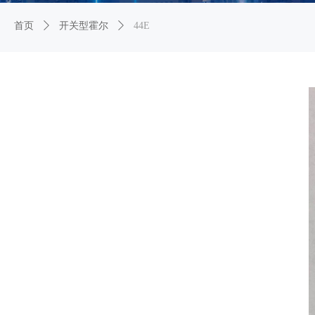
首页
ꄲ
开关型霍尔
ꄲ
44E