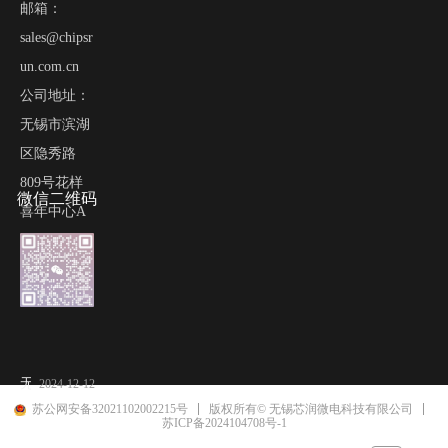
邮箱：
sales@chipsr
un.com.cn
公司地址：
无锡市滨湖
区隐秀路
809号花样
微信二维码
喜年中心A
栋618-620
室
无锡芯润微电科技有限公司互联网平台自律公约
2024-12-12
苏公网安备32021102002215号
版权所有© 无锡芯润微电科技有限公司
苏ICP备2024104708号-1